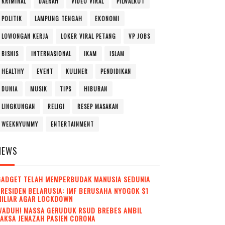
KRIMINAL
DAERAH
VIDEO VIRAL
PILWALKOT
POLITIK
LAMPUNG TENGAH
EKONOMI
LOWONGAN KERJA
LOKER VIRAL PETANG
VP JOBS
BISNIS
INTERNASIONAL
IKAM
ISLAM
HEALTHY
EVENT
KULINER
PENDIDIKAN
DUNIA
MUSIK
TIPS
HIBURAN
LINGKUNGAN
RELIGI
RESEP MASAKAN
WEEKNYUMMY
ENTERTAINMENT
NEWS
GADGET TELAH MEMPERBUDAK MANUSIA SEDUNIA
RESIDEN BELARUSIA: IMF BERUSAHA NYOGOK $1
MILIAR AGAR LOCKDOWN
WADUH! MASSA GERUDUK RSUD BREBES AMBIL
AKSA JENAZAH PASIEN CORONA