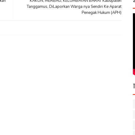
kan
KAKON, MERBAU, KELUMBAYAN BARAT Kabupaten
Tanggamus, DiLaporkan Warga nya Sendiri Ke Aparat
Penegak Hukum (APH)