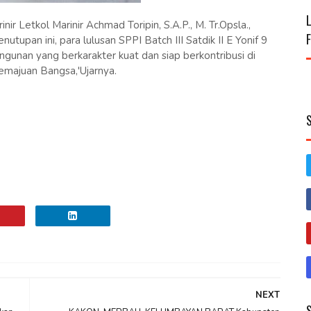
nir Letkol Marinir Achmad Toripin, S.A.P., M. Tr.Opsla.,
upan ini, para lulusan SPPI Batch III Satdik II E Yonif 9
ngunan yang berkarakter kuat dan siap berkontribusi di
emajuan Bangsa,'Ujarnya.
NEXT