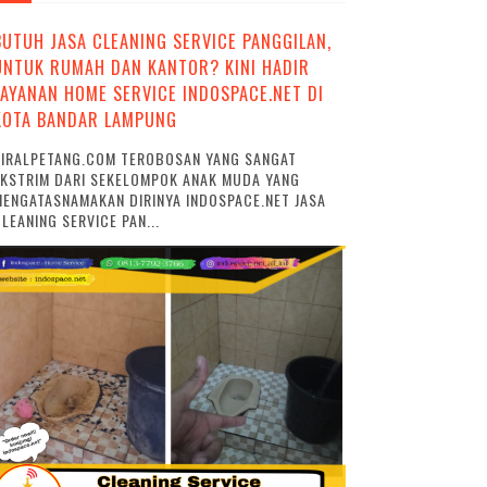
BUTUH JASA CLEANING SERVICE PANGGILAN,
UNTUK RUMAH DAN KANTOR? KINI HADIR
LAYANAN HOME SERVICE INDOSPACE.NET DI
KOTA BANDAR LAMPUNG
VIRALPETANG.COM TEROBOSAN YANG SANGAT
EKSTRIM DARI SEKELOMPOK ANAK MUDA YANG
ENGATASNAMAKAN DIRINYA INDOSPACE.NET JASA
LEANING SERVICE PAN...