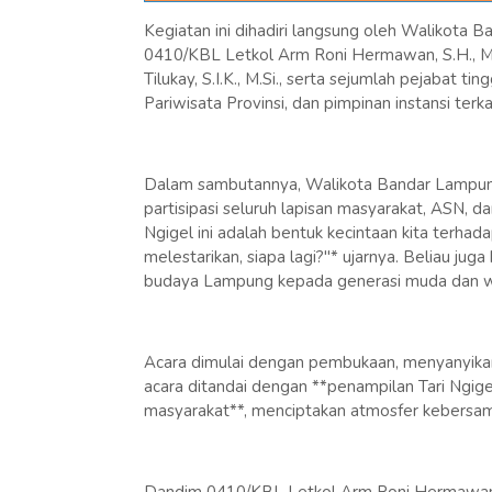
Kegiatan ini dihadiri langsung oleh Walikota
0410/KBL Letkol Arm Roni Hermawan, S.H., M
Tilukay, S.I.K., M.Si., serta sejumlah pejabat 
Pariwisata Provinsi, dan pimpinan instansi terk
Dalam sambutannya, Walikota Bandar Lampung
partisipasi seluruh lapisan masyarakat, ASN, d
Ngigel ini adalah bentuk kecintaan kita terha
melestarikan, siapa lagi?"* ujarnya. Beliau ju
budaya Lampung kepada generasi muda dan w
Acara dimulai dengan pembukaan, menyanyikan 
acara ditandai dengan **penampilan Tari Ngig
masyarakat**, menciptakan atmosfer kebersa