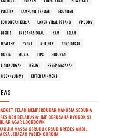
KRIMINAL
DAERAH
VIDEO VIRAL
PILWALKOT
POLITIK
LAMPUNG TENGAH
EKONOMI
LOWONGAN KERJA
LOKER VIRAL PETANG
VP JOBS
BISNIS
INTERNASIONAL
IKAM
ISLAM
HEALTHY
EVENT
KULINER
PENDIDIKAN
DUNIA
MUSIK
TIPS
HIBURAN
LINGKUNGAN
RELIGI
RESEP MASAKAN
WEEKNYUMMY
ENTERTAINMENT
NEWS
GADGET TELAH MEMPERBUDAK MANUSIA SEDUNIA
RESIDEN BELARUSIA: IMF BERUSAHA NYOGOK $1
MILIAR AGAR LOCKDOWN
WADUH! MASSA GERUDUK RSUD BREBES AMBIL
AKSA JENAZAH PASIEN CORONA