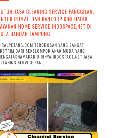
BUTUH JASA CLEANING SERVICE PANGGILAN,
UNTUK RUMAH DAN KANTOR? KINI HADIR
LAYANAN HOME SERVICE INDOSPACE.NET DI
KOTA BANDAR LAMPUNG
VIRALPETANG.COM TEROBOSAN YANG SANGAT
EKSTRIM DARI SEKELOMPOK ANAK MUDA YANG
ENGATASNAMAKAN DIRINYA INDOSPACE.NET JASA
LEANING SERVICE PAN...