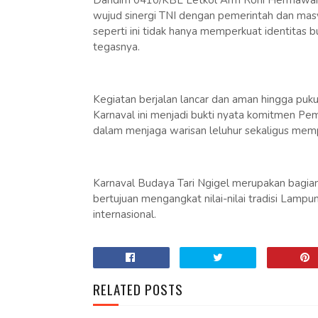
Dandim 0410/KBL Letkol Arm Roni Hermawan, S.
wujud sinergi TNI dengan pemerintah dan mas
seperti ini tidak hanya memperkuat identitas 
tegasnya.
Kegiatan berjalan lancar dan aman hingga puk
Karnaval ini menjadi bukti nyata komitmen P
dalam menjaga warisan leluhur sekaligus mem
Karnaval Budaya Tari Ngigel merupakan bagia
bertujuan mengangkat nilai-nilai tradisi Lampu
internasional.
RELATED POSTS