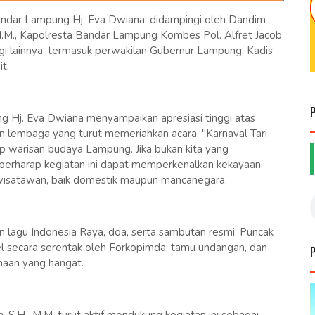
 Bandar Lampung Hj. Eva Dwiana, didampingi oleh Dandim
.M., Kapolresta Bandar Lampung Kombes Pol. Alfret Jacob
tinggi lainnya, termasuk perwakilan Gubernur Lampung, Kadis
ait.
 Hj. Eva Dwiana menyampaikan apresiasi tinggi atas
an lembaga yang turut memeriahkan acara. "Karnaval Tari
dap warisan budaya Lampung. Jika bukan kita yang
ga berharap kegiatan ini dapat memperkenalkan kekayaan
isatawan, baik domestik maupun mancanegara.
lagu Indonesia Raya, doa, serta sambutan resmi. Puncak
el secara serentak oleh Forkopimda, tamu undangan, dan
maan yang hangat.