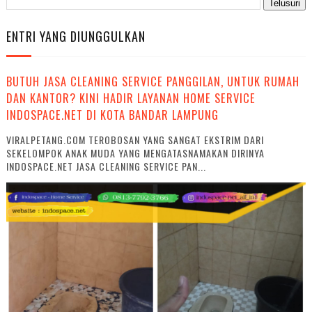
ENTRI YANG DIUNGGULKAN
BUTUH JASA CLEANING SERVICE PANGGILAN, UNTUK RUMAH
DAN KANTOR? KINI HADIR LAYANAN HOME SERVICE
INDOSPACE.NET DI KOTA BANDAR LAMPUNG
VIRALPETANG.COM TEROBOSAN YANG SANGAT EKSTRIM DARI
SEKELOMPOK ANAK MUDA YANG MENGATASNAMAKAN DIRINYA
INDOSPACE.NET JASA CLEANING SERVICE PAN...