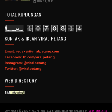
JULY 13, 2021
TOTAL KUNJUNGAN
1
0
7
0
8
1
4
KONTAK & IKLAN VIRAL PETANG
Email: redaksi@viralpetang.com
Facebook: fb.com/viralpetang
Instagram: @viralpetang
Twitter: @viralpetang
WEB DIRECTORY
COPYRIGHT © 2020 VIRAL PETANG. ALL RIGHTS RESERVED. CREATED BY
SORATEMPLATES