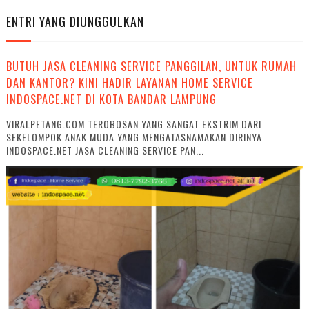
ENTRI YANG DIUNGGULKAN
BUTUH JASA CLEANING SERVICE PANGGILAN, UNTUK RUMAH
DAN KANTOR? KINI HADIR LAYANAN HOME SERVICE
INDOSPACE.NET DI KOTA BANDAR LAMPUNG
VIRALPETANG.COM TEROBOSAN YANG SANGAT EKSTRIM DARI
SEKELOMPOK ANAK MUDA YANG MENGATASNAMAKAN DIRINYA
INDOSPACE.NET JASA CLEANING SERVICE PAN...