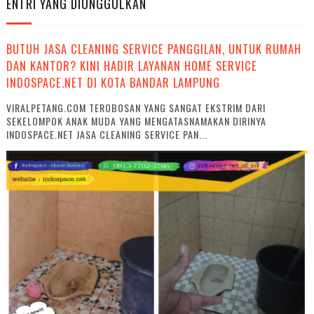
ENTRI YANG DIUNGGULKAN
BUTUH JASA CLEANING SERVICE PANGGILAN, UNTUK RUMAH
DAN KANTOR? KINI HADIR LAYANAN HOME SERVICE
INDOSPACE.NET DI KOTA BANDAR LAMPUNG
VIRALPETANG.COM TEROBOSAN YANG SANGAT EKSTRIM DARI
SEKELOMPOK ANAK MUDA YANG MENGATASNAMAKAN DIRINYA
INDOSPACE.NET JASA CLEANING SERVICE PAN...