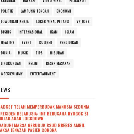
KRIMINAL
DAERAH
VIDEO VIRAL
PILWALKOT
POLITIK
LAMPUNG TENGAH
EKONOMI
LOWONGAN KERJA
LOKER VIRAL PETANG
VP JOBS
BISNIS
INTERNASIONAL
IKAM
ISLAM
HEALTHY
EVENT
KULINER
PENDIDIKAN
DUNIA
MUSIK
TIPS
HIBURAN
LINGKUNGAN
RELIGI
RESEP MASAKAN
WEEKNYUMMY
ENTERTAINMENT
NEWS
GADGET TELAH MEMPERBUDAK MANUSIA SEDUNIA
RESIDEN BELARUSIA: IMF BERUSAHA NYOGOK $1
MILIAR AGAR LOCKDOWN
WADUH! MASSA GERUDUK RSUD BREBES AMBIL
AKSA JENAZAH PASIEN CORONA