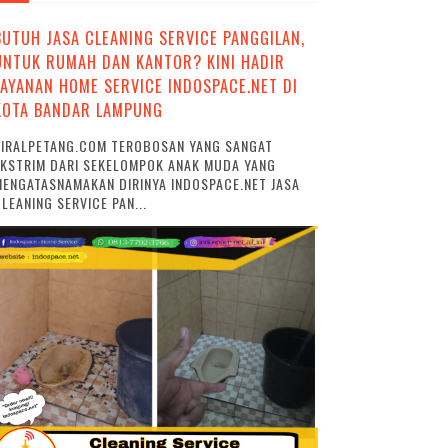
BUTUH JASA CLEANING SERVICE PANGGILAN,
UNTUK RUMAH DAN KANTOR? KINI HADIR
LAYANAN HOME SERVICE INDOSPACE.NET DI
KOTA BANDAR LAMPUNG
VIRALPETANG.COM TEROBOSAN YANG SANGAT
EKSTRIM DARI SEKELOMPOK ANAK MUDA YANG
ENGATASNAMAKAN DIRINYA INDOSPACE.NET JASA
LEANING SERVICE PAN...