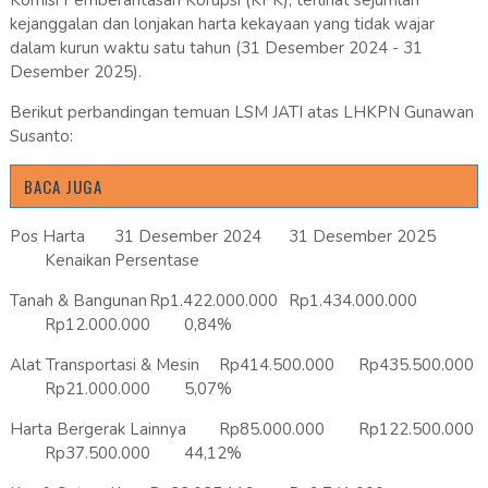
Komisi Pemberantasan Korupsi (KPK), terlihat sejumlah
kejanggalan dan lonjakan harta kekayaan yang tidak wajar
dalam kurun waktu satu tahun (31 Desember 2024 - 31
Desember 2025).
Berikut perbandingan temuan LSM JATI atas LHKPN Gunawan
Susanto:
BACA JUGA
Pos Harta
31 Desember 2024
31 Desember 2025
Kenaikan
Persentase
Tanah & Bangunan
Rp1.422.000.000
Rp1.434.000.000
Rp12.000.000
0,84%
Alat Transportasi & Mesin
Rp414.500.000
Rp435.500.000
Rp21.000.000
5,07%
Harta Bergerak Lainnya
Rp85.000.000
Rp122.500.000
Rp37.500.000
44,12%