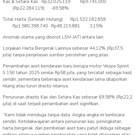
Kas & Setara Kas
Rp32.025.119
Rp9.741.000
(Rp22.284.119)
-69,58%
Total Harta (Setelah Hutang)
Rp1.532.182.859
Rp1.580.398.740
Rp48.215.881
3,15%
Anomali utama yang disorot LSM JATI antara lain:
Lonjakan Harta Bergerak Lainnya sebesar 44,12% (Rp37,5
juta) tanpa penjelasan sumber perolehan yang jelas.
Penambahan aset kendaraan baru berupa motor Vespa Sprint
S 150 tahun 2025 senilai Rp58 juta, yang tercatat sebagai hasil
sendiri, sementara beberapa aset kendaraan lama dilaporkan
hilang atau turun drastis nilainya.
Penurunan drastis Kas dan Setara Kas sebesar 69,58% (Rp22,2
juta) di saat terjadi penambahan aset signifikan.
“Kami tidak menduga tanpa data. Angka-angka ini berbicara
sendiri. Ketidakwajaran antara penurunan kas, peningkatan
harta bergerak, dan pembelian aset baru patut diduga sebagai
indikasi adanya sumber pendapatan yang tidak dilaporkan atau