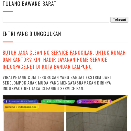
TULANG BAWANG BARAT
ENTRI YANG DIUNGGULKAN
BUTUH JASA CLEANING SERVICE PANGGILAN, UNTUK RUMAH
DAN KANTOR? KINI HADIR LAYANAN HOME SERVICE
INDOSPACE.NET DI KOTA BANDAR LAMPUNG
VIRALPETANG.COM TEROBOSAN YANG SANGAT EKSTRIM DARI
SEKELOMPOK ANAK MUDA YANG MENGATASNAMAKAN DIRINYA
INDOSPACE.NET JASA CLEANING SERVICE PAN...