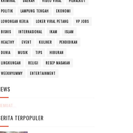
KRIMINAL
DAERAH
VIDEO VIRAL
PILWALKOT
POLITIK
LAMPUNG TENGAH
EKONOMI
LOWONGAN KERJA
LOKER VIRAL PETANG
VP JOBS
BISNIS
INTERNASIONAL
IKAM
ISLAM
HEALTHY
EVENT
KULINER
PENDIDIKAN
DUNIA
MUSIK
TIPS
HIBURAN
LINGKUNGAN
RELIGI
RESEP MASAKAN
WEEKNYUMMY
ENTERTAINMENT
NEWS
EMUAT...
BERITA TERPOPULER