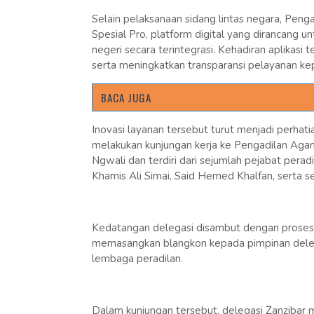
Selain pelaksanaan sidang lintas negara, Pen
Spesial Pro, platform digital yang dirancang 
negeri secara terintegrasi. Kehadiran aplikas
serta meningkatkan transparansi pelayanan ke
BACA JUGA
Inovasi layanan tersebut turut menjadi perhatia
melakukan kunjungan kerja ke Pengadilan Aga
Ngwali dan terdiri dari sejumlah pejabat pera
Khamis Ali Simai, Said Hemed Khalfan, serta s
Kedatangan delegasi disambut dengan proses
memasangkan blangkon kepada pimpinan deleg
lembaga peradilan.
Dalam kunjungan tersebut, delegasi Zanzibar m