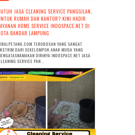
BUTUH JASA CLEANING SERVICE PANGGILAN,
UNTUK RUMAH DAN KANTOR? KINI HADIR
LAYANAN HOME SERVICE INDOSPACE.NET DI
KOTA BANDAR LAMPUNG
VIRALPETANG.COM TEROBOSAN YANG SANGAT
EKSTRIM DARI SEKELOMPOK ANAK MUDA YANG
ENGATASNAMAKAN DIRINYA INDOSPACE.NET JASA
LEANING SERVICE PAN...