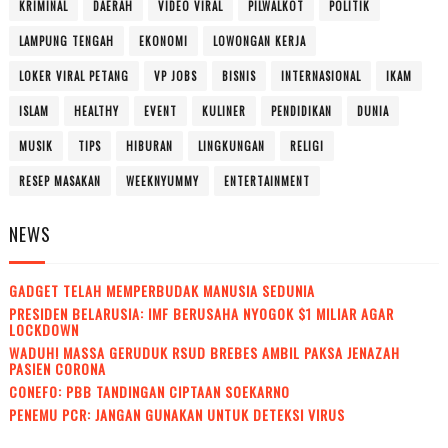
KRIMINAL
DAERAH
VIDEO VIRAL
PILWALKOT
POLITIK
LAMPUNG TENGAH
EKONOMI
LOWONGAN KERJA
LOKER VIRAL PETANG
VP JOBS
BISNIS
INTERNASIONAL
IKAM
ISLAM
HEALTHY
EVENT
KULINER
PENDIDIKAN
DUNIA
MUSIK
TIPS
HIBURAN
LINGKUNGAN
RELIGI
RESEP MASAKAN
WEEKNYUMMY
ENTERTAINMENT
NEWS
GADGET TELAH MEMPERBUDAK MANUSIA SEDUNIA
PRESIDEN BELARUSIA: IMF BERUSAHA NYOGOK $1 MILIAR AGAR
LOCKDOWN
WADUH! MASSA GERUDUK RSUD BREBES AMBIL PAKSA JENAZAH
PASIEN CORONA
CONEFO: PBB TANDINGAN CIPTAAN SOEKARNO
PENEMU PCR: JANGAN GUNAKAN UNTUK DETEKSI VIRUS