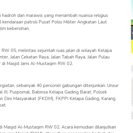
m hadroh dan marawis yang menambah nuansa religius
kendaraan patroli Pusat Polisi Militer Angkatan Laut
tim kebersihan.
 RW 05, melintasi sejumlah ruas jalan di wilayah Kelapa
unter, Jalan Cekatan Raya, Jalan Tabah Raya, Jalan Pulau
r di Masjid Jami Al-Mustaqim RW 02.
giatan, sebanyak 40 personel gabungan diterjunkan. Unsur
al III, Puspomal, Babinsa Kelapa Gading Barat, Polsek
n Dini Masyarakat (FKDM), FKPPI Kelapa Gading, Karang
at.
 di Masjid Al-Mustaqim RW 02. Acara kemudian dilanjutkan