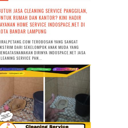
BUTUH JASA CLEANING SERVICE PANGGILAN,
UNTUK RUMAH DAN KANTOR? KINI HADIR
LAYANAN HOME SERVICE INDOSPACE.NET DI
KOTA BANDAR LAMPUNG
VIRALPETANG.COM TEROBOSAN YANG SANGAT
EKSTRIM DARI SEKELOMPOK ANAK MUDA YANG
ENGATASNAMAKAN DIRINYA INDOSPACE.NET JASA
LEANING SERVICE PAN...