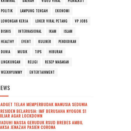
KRIMINAL
DAERAH
VIDEO VIRAL
PILWALKOT
POLITIK
LAMPUNG TENGAH
EKONOMI
LOWONGAN KERJA
LOKER VIRAL PETANG
VP JOBS
BISNIS
INTERNASIONAL
IKAM
ISLAM
HEALTHY
EVENT
KULINER
PENDIDIKAN
DUNIA
MUSIK
TIPS
HIBURAN
LINGKUNGAN
RELIGI
RESEP MASAKAN
WEEKNYUMMY
ENTERTAINMENT
NEWS
GADGET TELAH MEMPERBUDAK MANUSIA SEDUNIA
RESIDEN BELARUSIA: IMF BERUSAHA NYOGOK $1
MILIAR AGAR LOCKDOWN
WADUH! MASSA GERUDUK RSUD BREBES AMBIL
AKSA JENAZAH PASIEN CORONA