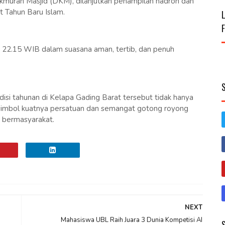
uran Masjid (DKM), dilanjutkan penampilan hadroh dan
t Tahun Baru Islam.
ul 22.15 WIB dalam suasana aman, tertib, dan penuh
isi tahunan di Kelapa Gading Barat tersebut tidak hanya
 simbol kuatnya persatuan dan semangat gotong royong
 bermasyarakat.
NEXT
Mahasiswa UBL Raih Juara 3 Dunia Kompetisi AI