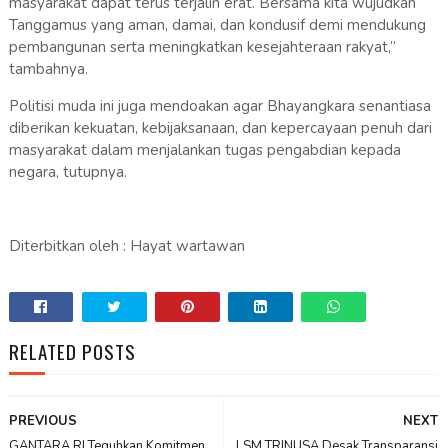
masyarakat dapat terus terjalin erat. Bersama kita wujudkan
Tanggamus yang aman, damai, dan kondusif demi mendukung
pembangunan serta meningkatkan kesejahteraan rakyat,”
tambahnya.
Politisi muda ini juga mendoakan agar Bhayangkara senantiasa
diberikan kekuatan, kebijaksanaan, dan kepercayaan penuh dari
masyarakat dalam menjalankan tugas pengabdian kepada
negara, tutupnya.
Diterbitkan oleh : Hayat wartawan
RELATED POSTS
PREVIOUS
NEXT
GANTARA RI Teguhkan Komitmen
LSM TRINUSA Desak Transparansi