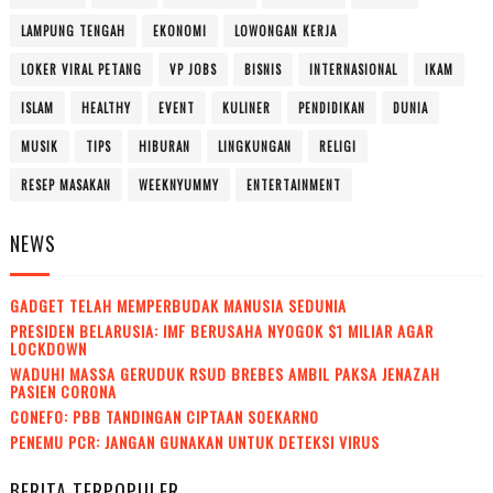
LAMPUNG TENGAH
EKONOMI
LOWONGAN KERJA
LOKER VIRAL PETANG
VP JOBS
BISNIS
INTERNASIONAL
IKAM
ISLAM
HEALTHY
EVENT
KULINER
PENDIDIKAN
DUNIA
MUSIK
TIPS
HIBURAN
LINGKUNGAN
RELIGI
RESEP MASAKAN
WEEKNYUMMY
ENTERTAINMENT
NEWS
GADGET TELAH MEMPERBUDAK MANUSIA SEDUNIA
PRESIDEN BELARUSIA: IMF BERUSAHA NYOGOK $1 MILIAR AGAR
LOCKDOWN
WADUH! MASSA GERUDUK RSUD BREBES AMBIL PAKSA JENAZAH
PASIEN CORONA
CONEFO: PBB TANDINGAN CIPTAAN SOEKARNO
PENEMU PCR: JANGAN GUNAKAN UNTUK DETEKSI VIRUS
BERITA TERPOPULER