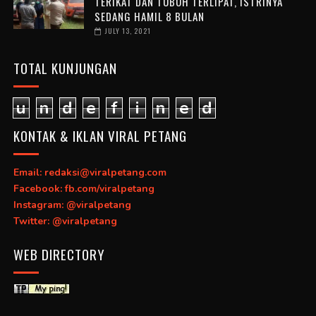
TERIKAT DAN TUBUH TERLIPAT, ISTRINYA
SEDANG HAMIL 8 BULAN
JULY 13, 2021
TOTAL KUNJUNGAN
u
n
d
e
f
i
n
e
d
KONTAK & IKLAN VIRAL PETANG
Email: redaksi@viralpetang.com
Facebook: fb.com/viralpetang
Instagram: @viralpetang
Twitter: @viralpetang
WEB DIRECTORY