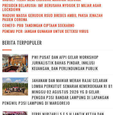
PRESIDEN BELARUSIA: IMF BERUSAHA NYOGOK $1 MILIAR AGAR
LOCKDOWN
WADUH! MASSA GERUDUK RSUD BREBES AMBIL PAKSA JENAZAH
PASIEN CORONA
CONEFO: PBB TANDINGAN CIPTAAN SOEKARNO
PENEMU PCR: JANGAN GUNAKAN UNTUK DETEKSI VIRUS
BERITA TERPOPULER
PWI PUSAT DAN AFPI GELAR WORKSHOP
JURNALISTIK BAHAS PINDAR, INKLUSI
KEUANGAN, DAN PERLINDUNGAN PUBLIK
JAHANAM DAN MAWAR MERAH RAJAI GELARAN
LOMBA PERKUTUT SEMARAK KEMERDEKAAN RI 81
MINGGU 02 AGUSTUS 2026 YG D GELAR
PENGDA P3SI BANDAR LAMPUNG DI LAPANGAN
PENGWIL P3SI LAMPUNG DI MARGOREJO
FERRI NURZARLI,S.E,S.H LANTIK KETUA DAN