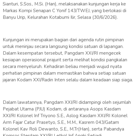
Sianturi, S.Sos., M.Si. (Han), melaksanakan kunjungan kerja ke
Markas Kompi Senapan C Yonif 143/TWEJ, yang berlokasi di
Banyu Urip, Kelurahan Kotabumi Ilir, Selasa (30/6/2026).
Kunjungan ini merupakan bagian dari agenda rutin pimpinan
untuk meninjau secara langsung kondisi satuan di lapangan.
Dalam kesempatan tersebut, Pangdam XXI/RI mengecek
kesiapan operasional prajurit serta melihat kondisi pangkalan
secara menyeluruh. Kehadiran beliau menjadi wujud nyata
perhatian pimpinan dalam memastikan bahwa setiap satuan
jajaran Kodam XXI/Radin Inten selalu dalam keadaan siap siaga.
Dalam lawatannya, Pangdam XXI/RI didampingi oleh sejumlah
Pejabat Utama (PJU) Kodam, di antaranya Asops Kasdam
XXI/RI Kolonel Inf Triyono S.E., Aslog Kasdam XXI/RI Kolonel
Arm Fajar Catur Prasetyo, S.E., M.M., Kasrem 043/Gatam
Kolonel Kav Roli Dewanto, S.E., M.Tr(Han), serta Pabandya
Komsos Sterdam XXI/RI Letkol Inf Angki Setiadi.