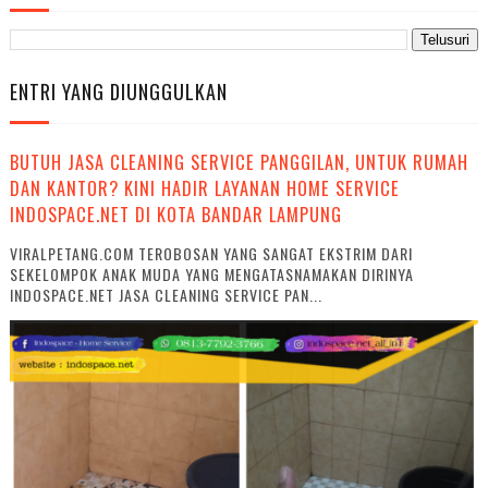
ENTRI YANG DIUNGGULKAN
BUTUH JASA CLEANING SERVICE PANGGILAN, UNTUK RUMAH
DAN KANTOR? KINI HADIR LAYANAN HOME SERVICE
INDOSPACE.NET DI KOTA BANDAR LAMPUNG
VIRALPETANG.COM TEROBOSAN YANG SANGAT EKSTRIM DARI
SEKELOMPOK ANAK MUDA YANG MENGATASNAMAKAN DIRINYA
INDOSPACE.NET JASA CLEANING SERVICE PAN...