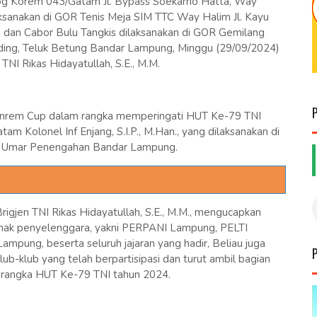
log Korem 043/Gatam Jl. Bypass Soekarno Hatta, Way
ksanakan di GOR Tenis Meja SIM TTC Way Halim Jl. Kayu
dan Cabor Bulu Tangkis dilaksanakan di GOR Gemilang
Gading, Teluk Betung Bandar Lampung, Minggu (29/09/2024)
NI Rikas Hidayatullah, S.E., M.M.
anrem Cup dalam rangka memperingati HUT Ke-79 TNI
m Kolonel Inf Enjang, S.I.P., M.Han., yang dilaksanakan di
u Umar Penengahan Bandar Lampung.
gjen TNI Rikas Hidayatullah, S.E., M.M., mengucapkan
ihak penyelenggara, yakni PERPANI Lampung, PELTI
pung, beserta seluruh jajaran yang hadir, Beliau juga
ub-klub yang telah berpartisipasi dan turut ambil bagian
rangka HUT Ke-79 TNI tahun 2024.