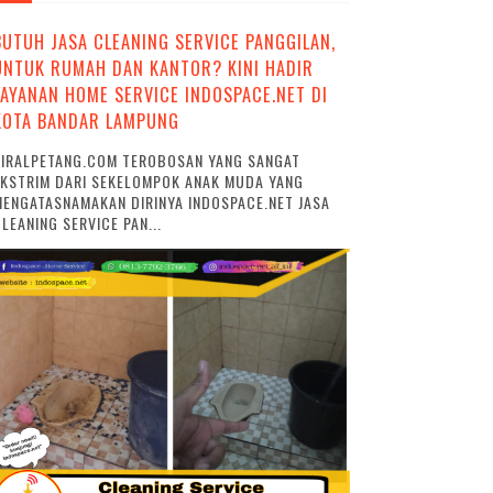
BUTUH JASA CLEANING SERVICE PANGGILAN,
UNTUK RUMAH DAN KANTOR? KINI HADIR
LAYANAN HOME SERVICE INDOSPACE.NET DI
KOTA BANDAR LAMPUNG
VIRALPETANG.COM TEROBOSAN YANG SANGAT
EKSTRIM DARI SEKELOMPOK ANAK MUDA YANG
ENGATASNAMAKAN DIRINYA INDOSPACE.NET JASA
LEANING SERVICE PAN...