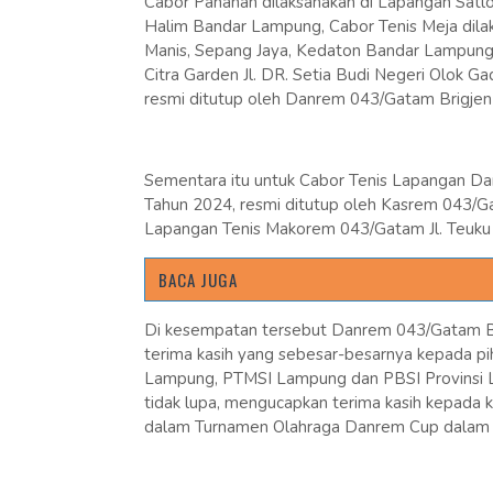
Cabor Panahan dilaksanakan di Lapangan Sat
Halim Bandar Lampung, Cabor Tenis Meja dila
Manis, Sepang Jaya, Kedaton Bandar Lampung 
Citra Garden Jl. DR. Setia Budi Negeri Olok 
resmi ditutup oleh Danrem 043/Gatam Brigjen T
Sementara itu untuk Cabor Tenis Lapangan D
Tahun 2024, resmi ditutup oleh Kasrem 043/Gata
Lapangan Tenis Makorem 043/Gatam Jl. Teuk
BACA JUGA
Di kesempatan tersebut Danrem 043/Gatam Bri
terima kasih yang sebesar-besarnya kepada p
Lampung, PTMSI Lampung dan PBSI Provinsi Lam
tidak lupa, mengucapkan terima kasih kepada kl
dalam Turnamen Olahraga Danrem Cup dalam 