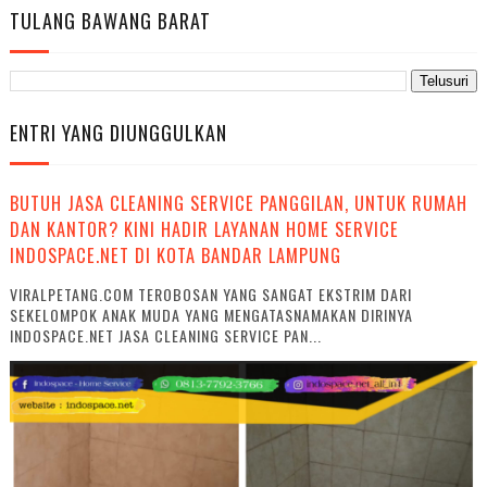
TULANG BAWANG BARAT
ENTRI YANG DIUNGGULKAN
BUTUH JASA CLEANING SERVICE PANGGILAN, UNTUK RUMAH
DAN KANTOR? KINI HADIR LAYANAN HOME SERVICE
INDOSPACE.NET DI KOTA BANDAR LAMPUNG
VIRALPETANG.COM TEROBOSAN YANG SANGAT EKSTRIM DARI
SEKELOMPOK ANAK MUDA YANG MENGATASNAMAKAN DIRINYA
INDOSPACE.NET JASA CLEANING SERVICE PAN...