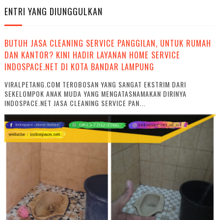
ENTRI YANG DIUNGGULKAN
BUTUH JASA CLEANING SERVICE PANGGILAN, UNTUK RUMAH
DAN KANTOR? KINI HADIR LAYANAN HOME SERVICE
INDOSPACE.NET DI KOTA BANDAR LAMPUNG
VIRALPETANG.COM TEROBOSAN YANG SANGAT EKSTRIM DARI
SEKELOMPOK ANAK MUDA YANG MENGATASNAMAKAN DIRINYA
INDOSPACE.NET JASA CLEANING SERVICE PAN...