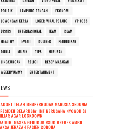
KRIMINAL
DAERAH
VIDEO VIRAL
PILWALKOT
POLITIK
LAMPUNG TENGAH
EKONOMI
LOWONGAN KERJA
LOKER VIRAL PETANG
VP JOBS
BISNIS
INTERNASIONAL
IKAM
ISLAM
HEALTHY
EVENT
KULINER
PENDIDIKAN
DUNIA
MUSIK
TIPS
HIBURAN
LINGKUNGAN
RELIGI
RESEP MASAKAN
WEEKNYUMMY
ENTERTAINMENT
NEWS
GADGET TELAH MEMPERBUDAK MANUSIA SEDUNIA
RESIDEN BELARUSIA: IMF BERUSAHA NYOGOK $1
MILIAR AGAR LOCKDOWN
WADUH! MASSA GERUDUK RSUD BREBES AMBIL
AKSA JENAZAH PASIEN CORONA