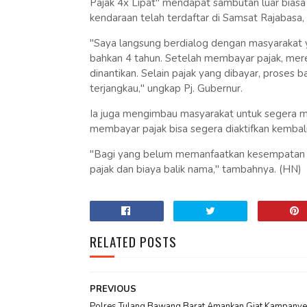
Pajak 4x Lipat" mendapat sambutan luar biasa d
kendaraan telah terdaftar di Samsat Rajabasa
"Saya langsung berdialog dengan masyarakat
bahkan 4 tahun. Setelah membayar pajak, mer
dinantikan. Selain pajak yang dibayar, proses 
terjangkau," ungkap Pj. Gubernur.
Ia juga mengimbau masyarakat untuk segera m
membayar pajak bisa segera diaktifkan kembali
"Bagi yang belum memanfaatkan kesempatan i
pajak dan biaya balik nama," tambahnya. (HN)
RELATED POSTS
PREVIOUS
Polres Tulang Bawang Barat Amankan Giat Kampanye