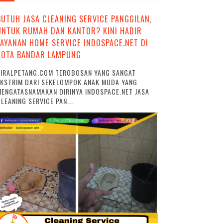
BUTUH JASA CLEANING SERVICE PANGGILAN,
UNTUK RUMAH DAN KANTOR? KINI HADIR
LAYANAN HOME SERVICE INDOSPACE.NET DI
KOTA BANDAR LAMPUNG
VIRALPETANG.COM TEROBOSAN YANG SANGAT
EKSTRIM DARI SEKELOMPOK ANAK MUDA YANG
ENGATASNAMAKAN DIRINYA INDOSPACE.NET JASA
LEANING SERVICE PAN...