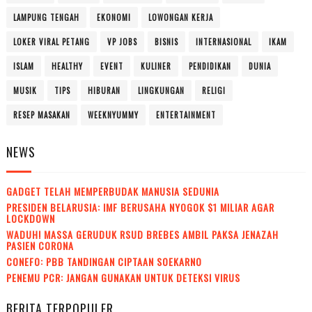
LAMPUNG TENGAH
EKONOMI
LOWONGAN KERJA
LOKER VIRAL PETANG
VP JOBS
BISNIS
INTERNASIONAL
IKAM
ISLAM
HEALTHY
EVENT
KULINER
PENDIDIKAN
DUNIA
MUSIK
TIPS
HIBURAN
LINGKUNGAN
RELIGI
RESEP MASAKAN
WEEKNYUMMY
ENTERTAINMENT
NEWS
GADGET TELAH MEMPERBUDAK MANUSIA SEDUNIA
PRESIDEN BELARUSIA: IMF BERUSAHA NYOGOK $1 MILIAR AGAR
LOCKDOWN
WADUH! MASSA GERUDUK RSUD BREBES AMBIL PAKSA JENAZAH
PASIEN CORONA
CONEFO: PBB TANDINGAN CIPTAAN SOEKARNO
PENEMU PCR: JANGAN GUNAKAN UNTUK DETEKSI VIRUS
BERITA TERPOPULER