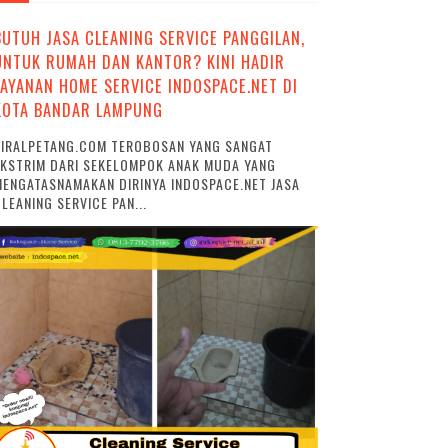
BUTUH JASA CLEANING SERVICE PANGGILAN,
UNTUK RUMAH DAN KANTOR? KINI HADIR
LAYANAN HOME SERVICE INDOSPACE.NET DI
KOTA BANDAR LAMPUNG
VIRALPETANG.COM TEROBOSAN YANG SANGAT
EKSTRIM DARI SEKELOMPOK ANAK MUDA YANG
ENGATASNAMAKAN DIRINYA INDOSPACE.NET JASA
LEANING SERVICE PAN...