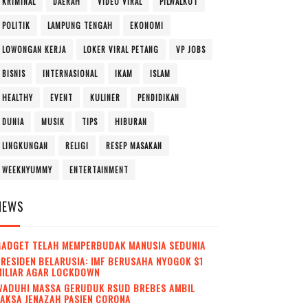
KRIMINAL
DAERAH
VIDEO VIRAL
PILWALKOT
POLITIK
LAMPUNG TENGAH
EKONOMI
LOWONGAN KERJA
LOKER VIRAL PETANG
VP JOBS
BISNIS
INTERNASIONAL
IKAM
ISLAM
HEALTHY
EVENT
KULINER
PENDIDIKAN
DUNIA
MUSIK
TIPS
HIBURAN
LINGKUNGAN
RELIGI
RESEP MASAKAN
WEEKNYUMMY
ENTERTAINMENT
NEWS
GADGET TELAH MEMPERBUDAK MANUSIA SEDUNIA
RESIDEN BELARUSIA: IMF BERUSAHA NYOGOK $1
MILIAR AGAR LOCKDOWN
WADUH! MASSA GERUDUK RSUD BREBES AMBIL
AKSA JENAZAH PASIEN CORONA