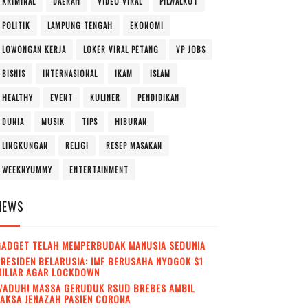
KRIMINAL
DAERAH
VIDEO VIRAL
PILWALKOT
POLITIK
LAMPUNG TENGAH
EKONOMI
LOWONGAN KERJA
LOKER VIRAL PETANG
VP JOBS
BISNIS
INTERNASIONAL
IKAM
ISLAM
HEALTHY
EVENT
KULINER
PENDIDIKAN
DUNIA
MUSIK
TIPS
HIBURAN
LINGKUNGAN
RELIGI
RESEP MASAKAN
WEEKNYUMMY
ENTERTAINMENT
NEWS
GADGET TELAH MEMPERBUDAK MANUSIA SEDUNIA
RESIDEN BELARUSIA: IMF BERUSAHA NYOGOK $1
MILIAR AGAR LOCKDOWN
WADUH! MASSA GERUDUK RSUD BREBES AMBIL
AKSA JENAZAH PASIEN CORONA