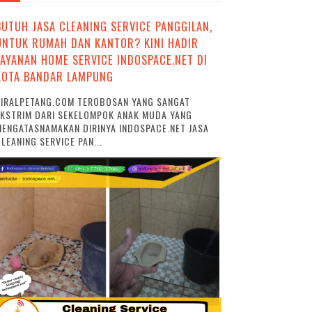
BUTUH JASA CLEANING SERVICE PANGGILAN,
UNTUK RUMAH DAN KANTOR? KINI HADIR
LAYANAN HOME SERVICE INDOSPACE.NET DI
KOTA BANDAR LAMPUNG
VIRALPETANG.COM TEROBOSAN YANG SANGAT
EKSTRIM DARI SEKELOMPOK ANAK MUDA YANG
ENGATASNAMAKAN DIRINYA INDOSPACE.NET JASA
LEANING SERVICE PAN...