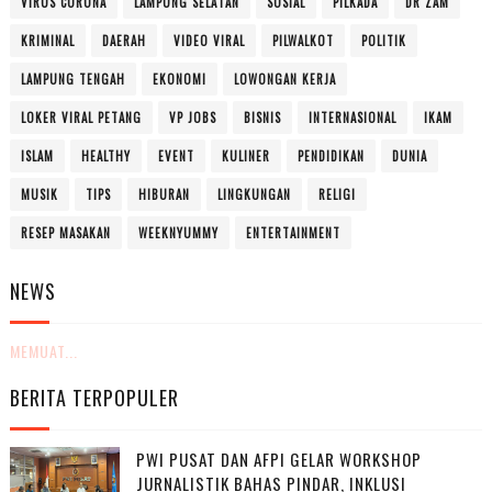
VIRUS CORONA
LAMPUNG SELATAN
SOSIAL
PILKADA
DR ZAM
KRIMINAL
DAERAH
VIDEO VIRAL
PILWALKOT
POLITIK
LAMPUNG TENGAH
EKONOMI
LOWONGAN KERJA
LOKER VIRAL PETANG
VP JOBS
BISNIS
INTERNASIONAL
IKAM
ISLAM
HEALTHY
EVENT
KULINER
PENDIDIKAN
DUNIA
MUSIK
TIPS
HIBURAN
LINGKUNGAN
RELIGI
RESEP MASAKAN
WEEKNYUMMY
ENTERTAINMENT
NEWS
MEMUAT...
BERITA TERPOPULER
PWI PUSAT DAN AFPI GELAR WORKSHOP
JURNALISTIK BAHAS PINDAR, INKLUSI