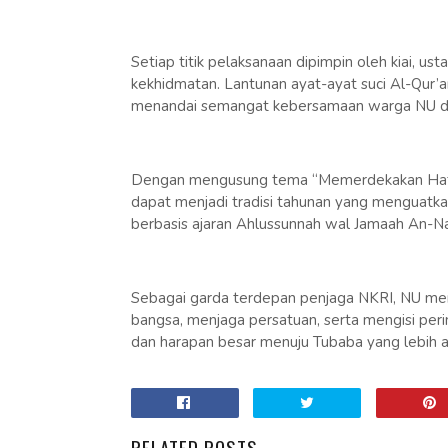
Setiap titik pelaksanaan dipimpin oleh kiai, u
kekhidmatan. Lantunan ayat-ayat suci Al-Qur’
menandai semangat kebersamaan warga NU da
Dengan mengusung tema “Memerdekakan Hati d
dapat menjadi tradisi tahunan yang menguatk
berbasis ajaran Ahlussunnah wal Jamaah An-Na
Sebagai garda terdepan penjaga NKRI, NU m
bangsa, menjaga persatuan, serta mengisi peri
dan harapan besar menuju Tubaba yang lebih a
RELATED POSTS