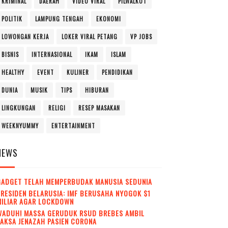
KRIMINAL
DAERAH
VIDEO VIRAL
PILWALKOT
POLITIK
LAMPUNG TENGAH
EKONOMI
LOWONGAN KERJA
LOKER VIRAL PETANG
VP JOBS
BISNIS
INTERNASIONAL
IKAM
ISLAM
HEALTHY
EVENT
KULINER
PENDIDIKAN
DUNIA
MUSIK
TIPS
HIBURAN
LINGKUNGAN
RELIGI
RESEP MASAKAN
WEEKNYUMMY
ENTERTAINMENT
NEWS
GADGET TELAH MEMPERBUDAK MANUSIA SEDUNIA
RESIDEN BELARUSIA: IMF BERUSAHA NYOGOK $1
MILIAR AGAR LOCKDOWN
WADUH! MASSA GERUDUK RSUD BREBES AMBIL
AKSA JENAZAH PASIEN CORONA