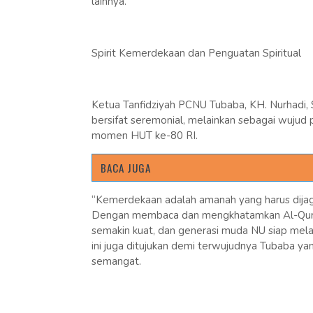
lainnya.
Spirit Kemerdekaan dan Penguatan Spiritual
Ketua Tanfidziyah PCNU Tubaba, KH. Nurhadi, S
bersifat seremonial, melainkan sebagai wujud p
momen HUT ke-80 RI.
BACA JUGA
“Kemerdekaan adalah amanah yang harus dijaga
Dengan membaca dan mengkhatamkan Al-Qur’an,
semakin kuat, dan generasi muda NU siap mela
ini juga ditujukan demi terwujudnya Tubaba ya
semangat.