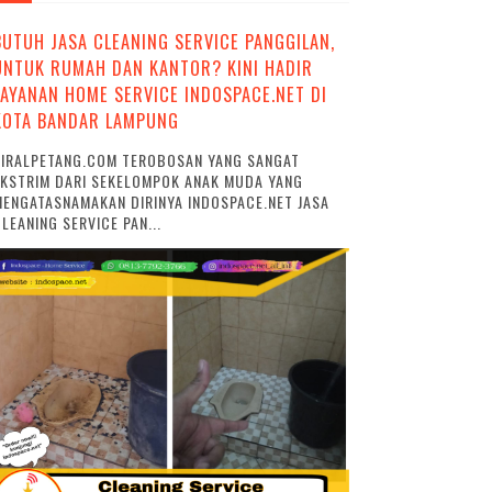
BUTUH JASA CLEANING SERVICE PANGGILAN,
UNTUK RUMAH DAN KANTOR? KINI HADIR
LAYANAN HOME SERVICE INDOSPACE.NET DI
KOTA BANDAR LAMPUNG
VIRALPETANG.COM TEROBOSAN YANG SANGAT
EKSTRIM DARI SEKELOMPOK ANAK MUDA YANG
ENGATASNAMAKAN DIRINYA INDOSPACE.NET JASA
LEANING SERVICE PAN...