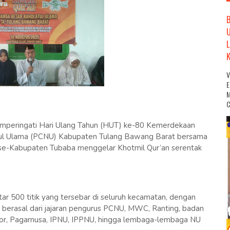
M
C
mperingati Hari Ulang Tahun (HUT) ke-80 Kemerdekaan
tul Ulama (PCNU) Kabupaten Tulang Bawang Barat bersama
se-Kabupaten Tubaba menggelar Khotmil Qur’an serentak
tar 500 titik yang tersebar di seluruh kecamatan, dengan
a berasal dari jajaran pengurus PCNU, MWC, Ranting, badan
or, Pagarnusa, IPNU, IPPNU, hingga lembaga-lembaga NU