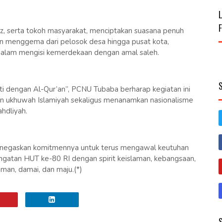
staz, serta tokoh masyarakat, menciptakan suasana penuh
an menggema dari pelosok desa hingga pusat kota,
lam mengisi kemerdekaan dengan amal saleh.
engan Al-Qur’an”, PCNU Tubaba berharap kegiatan ini
an ukhuwah Islamiyah sekaligus menanamkan nasionalisme
hdliyah.
enegaskan komitmennya untuk terus mengawal keutuhan
ngatan HUT ke-80 RI dengan spirit keislaman, kebangsaan,
man, damai, dan maju.(*)