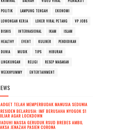
KRIMINAL
DAERAH
VIDEO VIRAL
PILWALKOT
POLITIK
LAMPUNG TENGAH
EKONOMI
LOWONGAN KERJA
LOKER VIRAL PETANG
VP JOBS
BISNIS
INTERNASIONAL
IKAM
ISLAM
HEALTHY
EVENT
KULINER
PENDIDIKAN
DUNIA
MUSIK
TIPS
HIBURAN
LINGKUNGAN
RELIGI
RESEP MASAKAN
WEEKNYUMMY
ENTERTAINMENT
NEWS
GADGET TELAH MEMPERBUDAK MANUSIA SEDUNIA
RESIDEN BELARUSIA: IMF BERUSAHA NYOGOK $1
MILIAR AGAR LOCKDOWN
WADUH! MASSA GERUDUK RSUD BREBES AMBIL
AKSA JENAZAH PASIEN CORONA