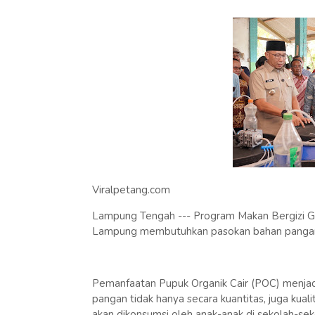
Viralpetang.com
Lampung Tengah --- Program Makan Bergizi Gr
Lampung membutuhkan pasokan bahan pangan 
Pemanfaatan Pupuk Organik Cair (POC) menjad
pangan tidak hanya secara kuantitas, juga kuali
akan dikonsumsi oleh anak-anak di sekolah-sek