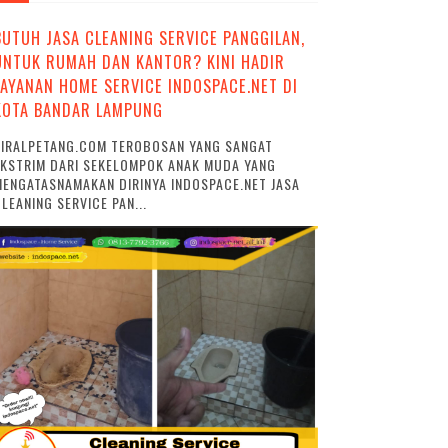
BUTUH JASA CLEANING SERVICE PANGGILAN,
UNTUK RUMAH DAN KANTOR? KINI HADIR
LAYANAN HOME SERVICE INDOSPACE.NET DI
KOTA BANDAR LAMPUNG
VIRALPETANG.COM TEROBOSAN YANG SANGAT
EKSTRIM DARI SEKELOMPOK ANAK MUDA YANG
ENGATASNAMAKAN DIRINYA INDOSPACE.NET JASA
LEANING SERVICE PAN...