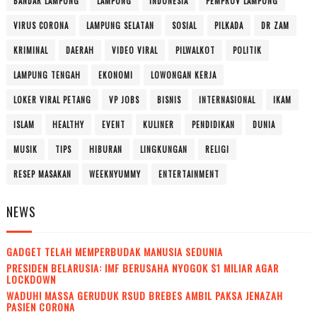
BANDAR LAMPUNG
LAMPUNG
INDONESIA
PEMPROV LAMPUNG
VIRUS CORONA
LAMPUNG SELATAN
SOSIAL
PILKADA
DR ZAM
KRIMINAL
DAERAH
VIDEO VIRAL
PILWALKOT
POLITIK
LAMPUNG TENGAH
EKONOMI
LOWONGAN KERJA
LOKER VIRAL PETANG
VP JOBS
BISNIS
INTERNASIONAL
IKAM
ISLAM
HEALTHY
EVENT
KULINER
PENDIDIKAN
DUNIA
MUSIK
TIPS
HIBURAN
LINGKUNGAN
RELIGI
RESEP MASAKAN
WEEKNYUMMY
ENTERTAINMENT
NEWS
GADGET TELAH MEMPERBUDAK MANUSIA SEDUNIA
PRESIDEN BELARUSIA: IMF BERUSAHA NYOGOK $1 MILIAR AGAR
LOCKDOWN
WADUH! MASSA GERUDUK RSUD BREBES AMBIL PAKSA JENAZAH
PASIEN CORONA