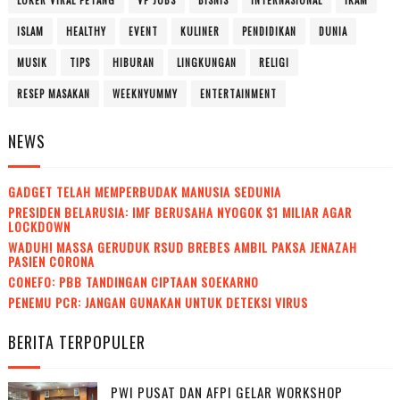
LOKER VIRAL PETANG
VP JOBS
BISNIS
INTERNASIONAL
IKAM
ISLAM
HEALTHY
EVENT
KULINER
PENDIDIKAN
DUNIA
MUSIK
TIPS
HIBURAN
LINGKUNGAN
RELIGI
RESEP MASAKAN
WEEKNYUMMY
ENTERTAINMENT
NEWS
GADGET TELAH MEMPERBUDAK MANUSIA SEDUNIA
PRESIDEN BELARUSIA: IMF BERUSAHA NYOGOK $1 MILIAR AGAR
LOCKDOWN
WADUH! MASSA GERUDUK RSUD BREBES AMBIL PAKSA JENAZAH
PASIEN CORONA
CONEFO: PBB TANDINGAN CIPTAAN SOEKARNO
PENEMU PCR: JANGAN GUNAKAN UNTUK DETEKSI VIRUS
BERITA TERPOPULER
PWI PUSAT DAN AFPI GELAR WORKSHOP