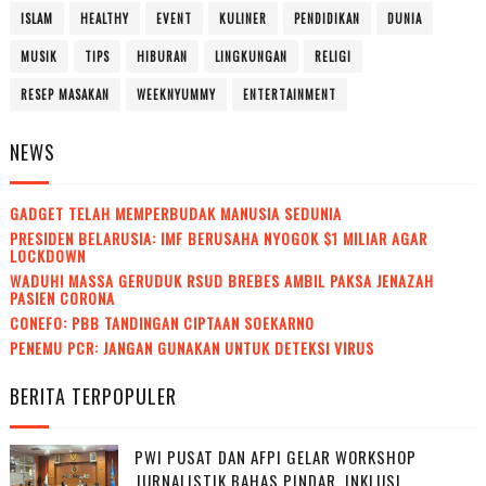
ISLAM
HEALTHY
EVENT
KULINER
PENDIDIKAN
DUNIA
MUSIK
TIPS
HIBURAN
LINGKUNGAN
RELIGI
RESEP MASAKAN
WEEKNYUMMY
ENTERTAINMENT
NEWS
GADGET TELAH MEMPERBUDAK MANUSIA SEDUNIA
PRESIDEN BELARUSIA: IMF BERUSAHA NYOGOK $1 MILIAR AGAR
LOCKDOWN
WADUH! MASSA GERUDUK RSUD BREBES AMBIL PAKSA JENAZAH
PASIEN CORONA
CONEFO: PBB TANDINGAN CIPTAAN SOEKARNO
PENEMU PCR: JANGAN GUNAKAN UNTUK DETEKSI VIRUS
BERITA TERPOPULER
PWI PUSAT DAN AFPI GELAR WORKSHOP
JURNALISTIK BAHAS PINDAR, INKLUSI