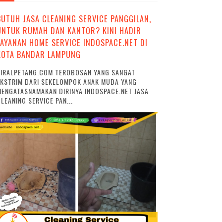
BUTUH JASA CLEANING SERVICE PANGGILAN,
UNTUK RUMAH DAN KANTOR? KINI HADIR
LAYANAN HOME SERVICE INDOSPACE.NET DI
KOTA BANDAR LAMPUNG
VIRALPETANG.COM TEROBOSAN YANG SANGAT
EKSTRIM DARI SEKELOMPOK ANAK MUDA YANG
ENGATASNAMAKAN DIRINYA INDOSPACE.NET JASA
LEANING SERVICE PAN...