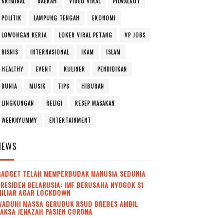
KRIMINAL
DAERAH
VIDEO VIRAL
PILWALKOT
POLITIK
LAMPUNG TENGAH
EKONOMI
LOWONGAN KERJA
LOKER VIRAL PETANG
VP JOBS
BISNIS
INTERNASIONAL
IKAM
ISLAM
HEALTHY
EVENT
KULINER
PENDIDIKAN
DUNIA
MUSIK
TIPS
HIBURAN
LINGKUNGAN
RELIGI
RESEP MASAKAN
WEEKNYUMMY
ENTERTAINMENT
NEWS
GADGET TELAH MEMPERBUDAK MANUSIA SEDUNIA
RESIDEN BELARUSIA: IMF BERUSAHA NYOGOK $1
MILIAR AGAR LOCKDOWN
WADUH! MASSA GERUDUK RSUD BREBES AMBIL
AKSA JENAZAH PASIEN CORONA