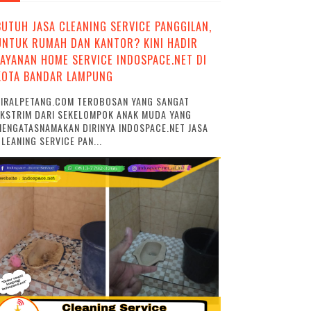
BUTUH JASA CLEANING SERVICE PANGGILAN,
UNTUK RUMAH DAN KANTOR? KINI HADIR
LAYANAN HOME SERVICE INDOSPACE.NET DI
KOTA BANDAR LAMPUNG
VIRALPETANG.COM TEROBOSAN YANG SANGAT
EKSTRIM DARI SEKELOMPOK ANAK MUDA YANG
ENGATASNAMAKAN DIRINYA INDOSPACE.NET JASA
LEANING SERVICE PAN...