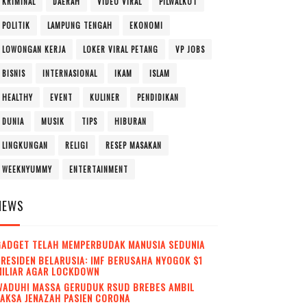
KRIMINAL
DAERAH
VIDEO VIRAL
PILWALKOT
POLITIK
LAMPUNG TENGAH
EKONOMI
LOWONGAN KERJA
LOKER VIRAL PETANG
VP JOBS
BISNIS
INTERNASIONAL
IKAM
ISLAM
HEALTHY
EVENT
KULINER
PENDIDIKAN
DUNIA
MUSIK
TIPS
HIBURAN
LINGKUNGAN
RELIGI
RESEP MASAKAN
WEEKNYUMMY
ENTERTAINMENT
NEWS
GADGET TELAH MEMPERBUDAK MANUSIA SEDUNIA
RESIDEN BELARUSIA: IMF BERUSAHA NYOGOK $1
MILIAR AGAR LOCKDOWN
WADUH! MASSA GERUDUK RSUD BREBES AMBIL
AKSA JENAZAH PASIEN CORONA