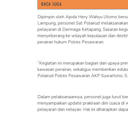
BACA JUGA
Dipimpin oleh Aipda Hery Wahyu Utomo bersam
Lampung, personel Sat Polairud melaksanaka
pelayaran di Dermaga Ketapang. Sasaran kegi
menyeberang ke wilayah kepulauan dan destinas
perairan hukum Polres Pesawaran.
“Kegiatan ini merupakan bagian dari upaya pr
kawasan perairan, sekaligus memberikan edukas
Polairud Polres Pesawaran AKP Suwartono, S.
Dalam pelaksanaannya, personel juga turut b
menyampaikan update prakiraan dini cuaca di w
pelayaran dan nelayan. Hal ini diharapkan dapa