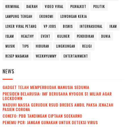
KRIMINAL
DAERAH
VIDEO VIRAL
PILWALKOT
POLITIK
LAMPUNG TENGAH
EKONOMI
LOWONGAN KERJA
LOKER VIRAL PETANG
VP JOBS
BISNIS
INTERNASIONAL
IKAM
ISLAM
HEALTHY
EVENT
KULINER
PENDIDIKAN
DUNIA
MUSIK
TIPS
HIBURAN
LINGKUNGAN
RELIGI
RESEP MASAKAN
WEEKNYUMMY
ENTERTAINMENT
NEWS
GADGET TELAH MEMPERBUDAK MANUSIA SEDUNIA
PRESIDEN BELARUSIA: IMF BERUSAHA NYOGOK $1 MILIAR AGAR
LOCKDOWN
WADUH! MASSA GERUDUK RSUD BREBES AMBIL PAKSA JENAZAH
PASIEN CORONA
CONEFO: PBB TANDINGAN CIPTAAN SOEKARNO
PENEMU PCR: JANGAN GUNAKAN UNTUK DETEKSI VIRUS