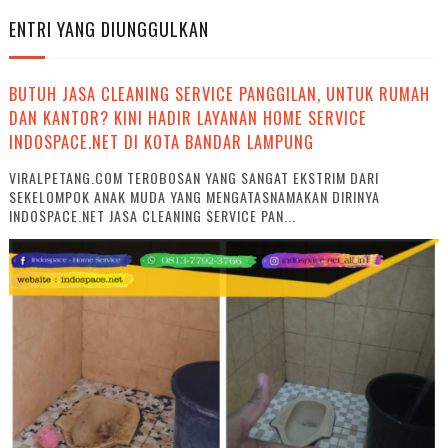
ENTRI YANG DIUNGGULKAN
BUTUH JASA CLEANING SERVICE PANGGILAN, UNTUK RUMAH
DAN KANTOR? KINI HADIR LAYANAN HOME SERVICE
INDOSPACE.NET DI KOTA BANDAR LAMPUNG
VIRALPETANG.COM TEROBOSAN YANG SANGAT EKSTRIM DARI
SEKELOMPOK ANAK MUDA YANG MENGATASNAMAKAN DIRINYA
INDOSPACE.NET JASA CLEANING SERVICE PAN...