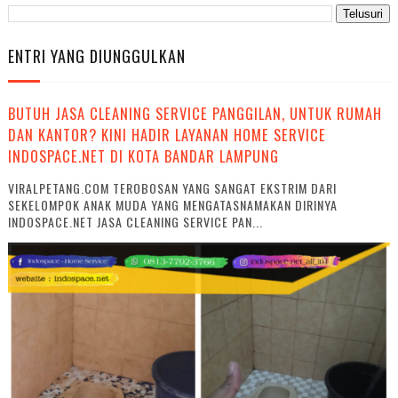
ENTRI YANG DIUNGGULKAN
BUTUH JASA CLEANING SERVICE PANGGILAN, UNTUK RUMAH
DAN KANTOR? KINI HADIR LAYANAN HOME SERVICE
INDOSPACE.NET DI KOTA BANDAR LAMPUNG
VIRALPETANG.COM TEROBOSAN YANG SANGAT EKSTRIM DARI
SEKELOMPOK ANAK MUDA YANG MENGATASNAMAKAN DIRINYA
INDOSPACE.NET JASA CLEANING SERVICE PAN...