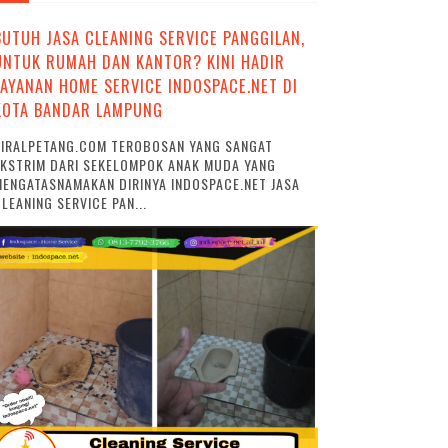
BUTUH JASA CLEANING SERVICE PANGGILAN,
UNTUK RUMAH DAN KANTOR? KINI HADIR
LAYANAN HOME SERVICE INDOSPACE.NET DI
KOTA BANDAR LAMPUNG
VIRALPETANG.COM TEROBOSAN YANG SANGAT
EKSTRIM DARI SEKELOMPOK ANAK MUDA YANG
ENGATASNAMAKAN DIRINYA INDOSPACE.NET JASA
LEANING SERVICE PAN...