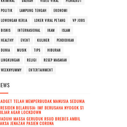
KRIMINAL
DAERAH
VIDEO VIRAL
PILWALKOT
POLITIK
LAMPUNG TENGAH
EKONOMI
LOWONGAN KERJA
LOKER VIRAL PETANG
VP JOBS
BISNIS
INTERNASIONAL
IKAM
ISLAM
HEALTHY
EVENT
KULINER
PENDIDIKAN
DUNIA
MUSIK
TIPS
HIBURAN
LINGKUNGAN
RELIGI
RESEP MASAKAN
WEEKNYUMMY
ENTERTAINMENT
NEWS
GADGET TELAH MEMPERBUDAK MANUSIA SEDUNIA
RESIDEN BELARUSIA: IMF BERUSAHA NYOGOK $1
MILIAR AGAR LOCKDOWN
WADUH! MASSA GERUDUK RSUD BREBES AMBIL
AKSA JENAZAH PASIEN CORONA