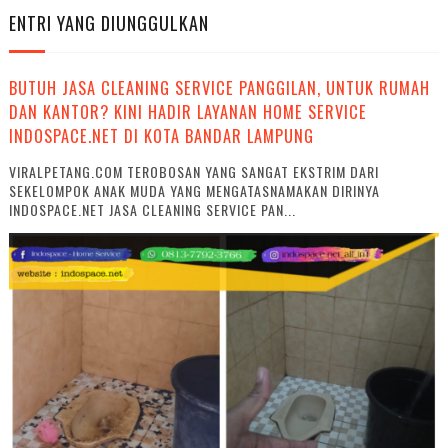
ENTRI YANG DIUNGGULKAN
BUTUH JASA CLEANING SERVICE PANGGILAN, UNTUK RUMAH
DAN KANTOR? KINI HADIR LAYANAN HOME SERVICE
INDOSPACE.NET DI KOTA BANDAR LAMPUNG
VIRALPETANG.COM TEROBOSAN YANG SANGAT EKSTRIM DARI
SEKELOMPOK ANAK MUDA YANG MENGATASNAMAKAN DIRINYA
INDOSPACE.NET JASA CLEANING SERVICE PAN...