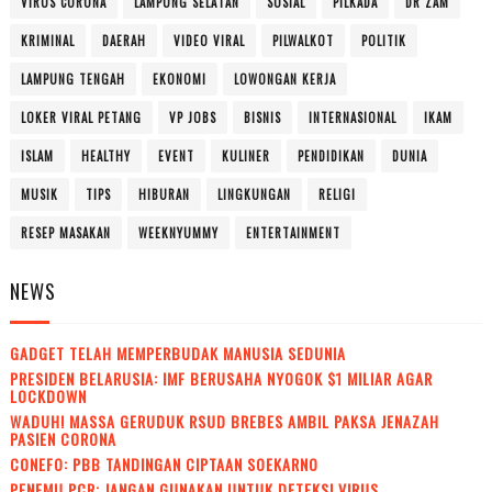
VIRUS CORONA
LAMPUNG SELATAN
SOSIAL
PILKADA
DR ZAM
KRIMINAL
DAERAH
VIDEO VIRAL
PILWALKOT
POLITIK
LAMPUNG TENGAH
EKONOMI
LOWONGAN KERJA
LOKER VIRAL PETANG
VP JOBS
BISNIS
INTERNASIONAL
IKAM
ISLAM
HEALTHY
EVENT
KULINER
PENDIDIKAN
DUNIA
MUSIK
TIPS
HIBURAN
LINGKUNGAN
RELIGI
RESEP MASAKAN
WEEKNYUMMY
ENTERTAINMENT
NEWS
GADGET TELAH MEMPERBUDAK MANUSIA SEDUNIA
PRESIDEN BELARUSIA: IMF BERUSAHA NYOGOK $1 MILIAR AGAR
LOCKDOWN
WADUH! MASSA GERUDUK RSUD BREBES AMBIL PAKSA JENAZAH
PASIEN CORONA
CONEFO: PBB TANDINGAN CIPTAAN SOEKARNO
PENEMU PCR: JANGAN GUNAKAN UNTUK DETEKSI VIRUS