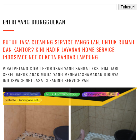
ENTRI YANG DIUNGGULKAN
BUTUH JASA CLEANING SERVICE PANGGILAN, UNTUK RUMAH
DAN KANTOR? KINI HADIR LAYANAN HOME SERVICE
INDOSPACE.NET DI KOTA BANDAR LAMPUNG
VIRALPETANG.COM TEROBOSAN YANG SANGAT EKSTRIM DARI
SEKELOMPOK ANAK MUDA YANG MENGATASNAMAKAN DIRINYA
INDOSPACE.NET JASA CLEANING SERVICE PAN...