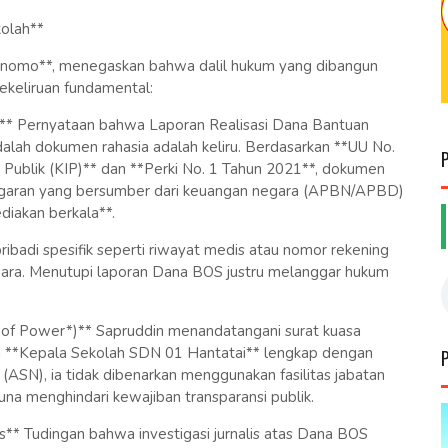
olah**
nomo**, menegaskan bahwa dalil hukum yang dibangun
keliruan fundamental:
** Pernyataan bahwa Laporan Realisasi Dana Bantuan
lah dokumen rahasia adalah keliru. Berdasarkan **UU No.
Publik (KIP)** dan **Perki No. 1 Tahun 2021**, dokumen
garan yang bersumber dari keuangan negara (APBN/APBD)
diakan berkala**.
ibadi spesifik seperti riwayat medis atau nomor rekening
gara. Menutupi laporan Dana BOS justru melanggar hukum
of Power*)** Sapruddin menandatangani surat kuasa
i **Kepala Sekolah SDN 01 Hantatai** lengkap dengan
ASN), ia tidak dibenarkan menggunakan fasilitas jabatan
una menghindari kewajiban transparansi publik.
s** Tudingan bahwa investigasi jurnalis atas Dana BOS