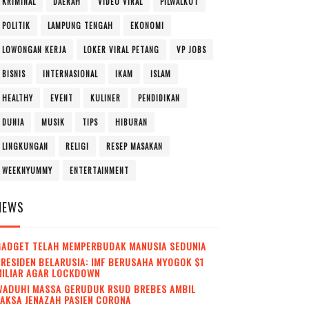
KRIMINAL
DAERAH
VIDEO VIRAL
PILWALKOT
POLITIK
LAMPUNG TENGAH
EKONOMI
LOWONGAN KERJA
LOKER VIRAL PETANG
VP JOBS
BISNIS
INTERNASIONAL
IKAM
ISLAM
HEALTHY
EVENT
KULINER
PENDIDIKAN
DUNIA
MUSIK
TIPS
HIBURAN
LINGKUNGAN
RELIGI
RESEP MASAKAN
WEEKNYUMMY
ENTERTAINMENT
NEWS
GADGET TELAH MEMPERBUDAK MANUSIA SEDUNIA
RESIDEN BELARUSIA: IMF BERUSAHA NYOGOK $1
MILIAR AGAR LOCKDOWN
WADUH! MASSA GERUDUK RSUD BREBES AMBIL
AKSA JENAZAH PASIEN CORONA