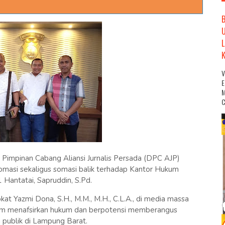
M
C
mpinan Cabang Aliansi Jurnalis Persada (DPC AJP)
masi sekaligus somasi balik terhadap Kantor Hukum
antatai, Sapruddin, S.Pd.
at Yazmi Dona, S.H., M.M., M.H., C.L.A., di media massa
dalam menafsirkan hukum dan berpotensi memberangus
 publik di Lampung Barat.