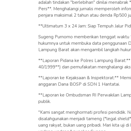
adalah tindakan "berlebihan" dinilai menabrak
Pers**. Menghalangi jurnalis memperoleh info
penjara maksimal 2 tahun atau denda Rp500 ju
**Ultimatum 3 x 24 Jam: Siap Tempuh Jalur Pid
Sugeng Purnomo memberikan tenggat waktu **
hukumnya untuk membuka data penggunaan Dan
Lampung Barat akan mengambil langkah hukum
**Laporan Pidana ke Polres Lampung Barat:** 
40/1999**) dan pemufakatan menghalangi akse
**Laporan ke Kejaksaan & Inspektorat:** Memin
anggaran Dana BOSP di SDN 1 Hantatai.
**Laporan ke Ombudsman RI Perwakilan Lampun
publik.
"Kami sangat menghormati profesi pendidik. Na
disalahgunakan menjadi tameng (*legal shield
uang rakyat, bukan uang pribadi. Mari kita uji 