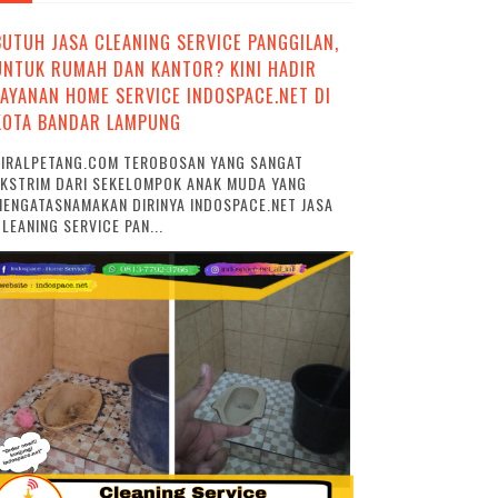
BUTUH JASA CLEANING SERVICE PANGGILAN,
UNTUK RUMAH DAN KANTOR? KINI HADIR
LAYANAN HOME SERVICE INDOSPACE.NET DI
KOTA BANDAR LAMPUNG
VIRALPETANG.COM TEROBOSAN YANG SANGAT
EKSTRIM DARI SEKELOMPOK ANAK MUDA YANG
ENGATASNAMAKAN DIRINYA INDOSPACE.NET JASA
LEANING SERVICE PAN...