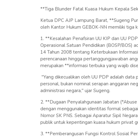
**Tiga Blunder Fatal Kuasa Hukum Kepala Sek
Ketua DPC AJP Lampung Barat, **Sugeng Pur
oleh Kantor Hukum GEBOK-NN memiliki tiga ke
1. **Kesalahan Penafsiran UU KIP dan UU PDP
Operasional Satuan Pendidikan (BOSP/BOS) ada
14 Tahun 2008 tentang Keterbukaan Informasi 
perencanaan hingga pertanggungjawaban ang
merupakan **informasi terbuka yang wajib dise
"Yang dikecualikan oleh UU PDP adalah data pr
personal, bukan nominal serapan anggaran ne
administrasi negara," ujar Sugeng.
2. **Dugaan Penyalahgunaan Jabatan (*Abuse 
dengan menggunakan identitas formal sebaga
Nomor SK PNS. Sebagai Aparatur Sipil Negara (
publik untuk kepentingan kuasa hukum privat g
3. **Pemberangusan Fungsi Kontrol Sosial Per