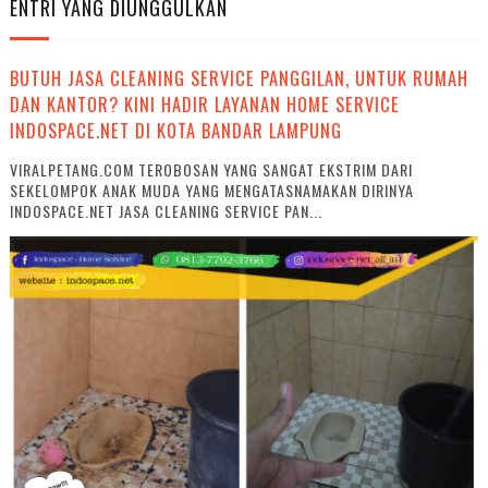
ENTRI YANG DIUNGGULKAN
BUTUH JASA CLEANING SERVICE PANGGILAN, UNTUK RUMAH
DAN KANTOR? KINI HADIR LAYANAN HOME SERVICE
INDOSPACE.NET DI KOTA BANDAR LAMPUNG
VIRALPETANG.COM TEROBOSAN YANG SANGAT EKSTRIM DARI
SEKELOMPOK ANAK MUDA YANG MENGATASNAMAKAN DIRINYA
INDOSPACE.NET JASA CLEANING SERVICE PAN...