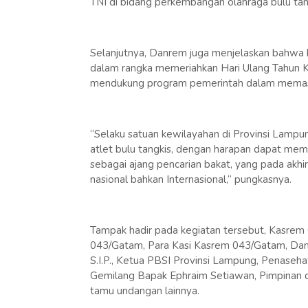
TNI di bidang perkembangan olahraga bulu tang
Selanjutnya, Danrem juga menjelaskan bahwa k
dalam rangka memeriahkan Hari Ulang Tahun Ke
mendukung program pemerintah dalam memasy
“Selaku satuan kewilayahan di Provinsi Lampun
atlet bulu tangkis, dengan harapan dapat memba
sebagai ajang pencarian bakat, yang pada akhir
nasional bahkan Internasional,“ pungkasnya.
Tampak hadir pada kegiatan tersebut, Kasrem 0
043/Gatam, Para Kasi Kasrem 043/Gatam, Dan
S.I.P., Ketua PBSI Provinsi Lampung, Penase
Gemilang Bapak Ephraim Setiawan, Pimpinan 
tamu undangan lainnya.