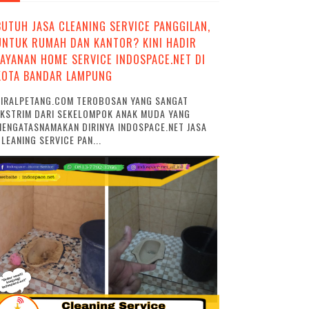
BUTUH JASA CLEANING SERVICE PANGGILAN,
UNTUK RUMAH DAN KANTOR? KINI HADIR
LAYANAN HOME SERVICE INDOSPACE.NET DI
KOTA BANDAR LAMPUNG
VIRALPETANG.COM TEROBOSAN YANG SANGAT
EKSTRIM DARI SEKELOMPOK ANAK MUDA YANG
ENGATASNAMAKAN DIRINYA INDOSPACE.NET JASA
LEANING SERVICE PAN...