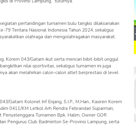
kis di Provinsi Lampung,“ tuturnya.
egiatan pertandingan turnamen bulu tangkis dilaksanakan
-79 Tentara Nasional Indonesia Tahun 2024, sekaligus
arakatkan olahraga dan mengolahragakan masyarakat.
g, Korem 043/Gatam ikut serta mencari bibit-bibit unggul
ngkitkan nilai sportivitas, sekaligus turnamen ini juga
nya akan melahirkan calon-calon atlet berprestasi di level
43/Gatam Kolonel Inf Enjang, S.I.P., M.Han., Kasiren Korem
dim 0411/KM Letkol Arh Rendra Febrandari Suparman,
hat Penyelenggara Turnamen Bpk. Halim, Owner GOR
dan Pengurus Club Badminton Se-Provinsi Lampung, serta