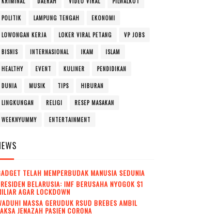
KRIMINAL
DAERAH
VIDEO VIRAL
PILWALKOT
POLITIK
LAMPUNG TENGAH
EKONOMI
LOWONGAN KERJA
LOKER VIRAL PETANG
VP JOBS
BISNIS
INTERNASIONAL
IKAM
ISLAM
HEALTHY
EVENT
KULINER
PENDIDIKAN
DUNIA
MUSIK
TIPS
HIBURAN
LINGKUNGAN
RELIGI
RESEP MASAKAN
WEEKNYUMMY
ENTERTAINMENT
NEWS
GADGET TELAH MEMPERBUDAK MANUSIA SEDUNIA
RESIDEN BELARUSIA: IMF BERUSAHA NYOGOK $1
MILIAR AGAR LOCKDOWN
WADUH! MASSA GERUDUK RSUD BREBES AMBIL
AKSA JENAZAH PASIEN CORONA