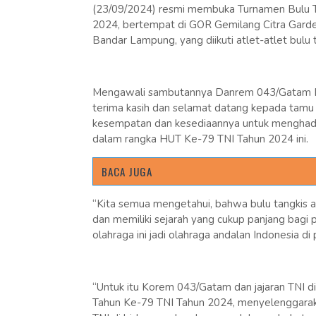
(23/09/2024) resmi membuka Turnamen Bulu 
2024, bertempat di GOR Gemilang Citra Garden
Bandar Lampung, yang diikuti atlet-atlet bul
Mengawali sambutannya Danrem 043/Gatam Brig
terima kasih dan selamat datang kepada tamu u
kesempatan dan kesediaannya untuk menghadi
dalam rangka HUT Ke-79 TNI Tahun 2024 ini.
BACA JUGA
“Kita semua mengetahui, bahwa bulu tangkis ad
dan memiliki sejarah yang cukup panjang bagi
olahraga ini jadi olahraga andalan Indonesia di 
“Untuk itu Korem 043/Gatam dan jajaran TNI d
Tahun Ke-79 TNI Tahun 2024, menyelenggarakan