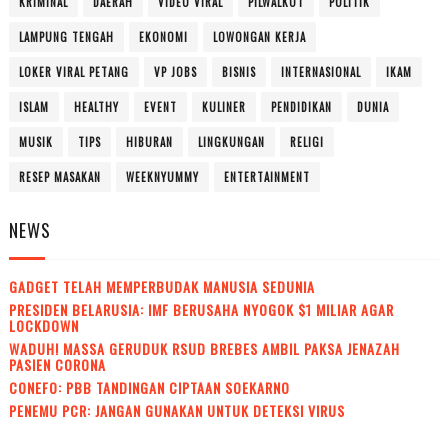
KRIMINAL
DAERAH
VIDEO VIRAL
PILWALKOT
POLITIK
LAMPUNG TENGAH
EKONOMI
LOWONGAN KERJA
LOKER VIRAL PETANG
VP JOBS
BISNIS
INTERNASIONAL
IKAM
ISLAM
HEALTHY
EVENT
KULINER
PENDIDIKAN
DUNIA
MUSIK
TIPS
HIBURAN
LINGKUNGAN
RELIGI
RESEP MASAKAN
WEEKNYUMMY
ENTERTAINMENT
NEWS
GADGET TELAH MEMPERBUDAK MANUSIA SEDUNIA
PRESIDEN BELARUSIA: IMF BERUSAHA NYOGOK $1 MILIAR AGAR
LOCKDOWN
WADUH! MASSA GERUDUK RSUD BREBES AMBIL PAKSA JENAZAH
PASIEN CORONA
CONEFO: PBB TANDINGAN CIPTAAN SOEKARNO
PENEMU PCR: JANGAN GUNAKAN UNTUK DETEKSI VIRUS