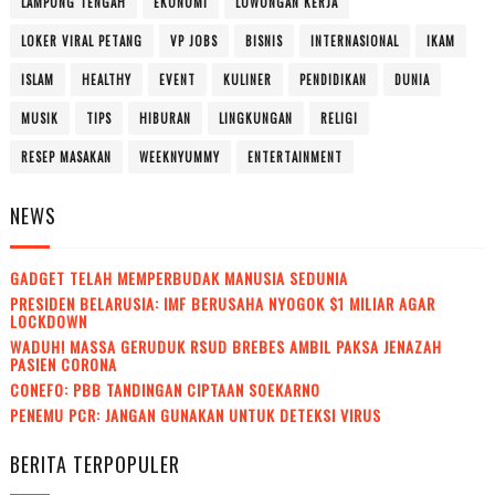
LAMPUNG TENGAH
EKONOMI
LOWONGAN KERJA
LOKER VIRAL PETANG
VP JOBS
BISNIS
INTERNASIONAL
IKAM
ISLAM
HEALTHY
EVENT
KULINER
PENDIDIKAN
DUNIA
MUSIK
TIPS
HIBURAN
LINGKUNGAN
RELIGI
RESEP MASAKAN
WEEKNYUMMY
ENTERTAINMENT
NEWS
GADGET TELAH MEMPERBUDAK MANUSIA SEDUNIA
PRESIDEN BELARUSIA: IMF BERUSAHA NYOGOK $1 MILIAR AGAR
LOCKDOWN
WADUH! MASSA GERUDUK RSUD BREBES AMBIL PAKSA JENAZAH
PASIEN CORONA
CONEFO: PBB TANDINGAN CIPTAAN SOEKARNO
PENEMU PCR: JANGAN GUNAKAN UNTUK DETEKSI VIRUS
BERITA TERPOPULER