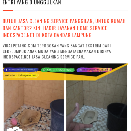
ENTRI YANG DIUNGGULKAN
BUTUH JASA CLEANING SERVICE PANGGILAN, UNTUK RUMAH
DAN KANTOR? KINI HADIR LAYANAN HOME SERVICE
INDOSPACE.NET DI KOTA BANDAR LAMPUNG
VIRALPETANG.COM TEROBOSAN YANG SANGAT EKSTRIM DARI
SEKELOMPOK ANAK MUDA YANG MENGATASNAMAKAN DIRINYA
INDOSPACE.NET JASA CLEANING SERVICE PAN...