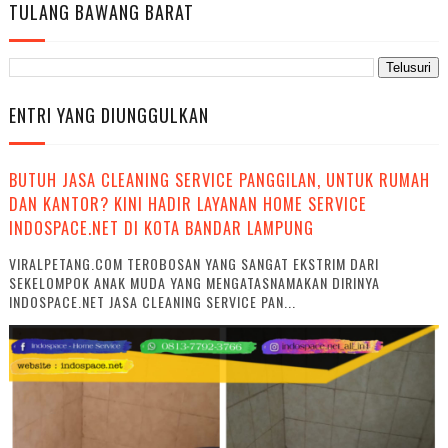
TULANG BAWANG BARAT
ENTRI YANG DIUNGGULKAN
BUTUH JASA CLEANING SERVICE PANGGILAN, UNTUK RUMAH
DAN KANTOR? KINI HADIR LAYANAN HOME SERVICE
INDOSPACE.NET DI KOTA BANDAR LAMPUNG
VIRALPETANG.COM TEROBOSAN YANG SANGAT EKSTRIM DARI
SEKELOMPOK ANAK MUDA YANG MENGATASNAMAKAN DIRINYA
INDOSPACE.NET JASA CLEANING SERVICE PAN...