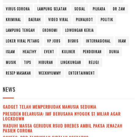
VIRUS CORONA
LAMPUNG SELATAN
SOSIAL
PILKADA
DR ZAM
KRIMINAL
DAERAH
VIDEO VIRAL
PILWALKOT
POLITIK
LAMPUNG TENGAH
EKONOMI
LOWONGAN KERJA
LOKER VIRAL PETANG
VP JOBS
BISNIS
INTERNASIONAL
IKAM
ISLAM
HEALTHY
EVENT
KULINER
PENDIDIKAN
DUNIA
MUSIK
TIPS
HIBURAN
LINGKUNGAN
RELIGI
RESEP MASAKAN
WEEKNYUMMY
ENTERTAINMENT
NEWS
GADGET TELAH MEMPERBUDAK MANUSIA SEDUNIA
PRESIDEN BELARUSIA: IMF BERUSAHA NYOGOK $1 MILIAR AGAR
LOCKDOWN
WADUH! MASSA GERUDUK RSUD BREBES AMBIL PAKSA JENAZAH
PASIEN CORONA