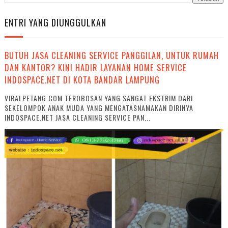
ENTRI YANG DIUNGGULKAN
BUTUH JASA CLEANING SERVICE PANGGILAN, UNTUK RUMAH
DAN KANTOR? KINI HADIR LAYANAN HOME SERVICE
INDOSPACE.NET DI KOTA BANDAR LAMPUNG
VIRALPETANG.COM TEROBOSAN YANG SANGAT EKSTRIM DARI
SEKELOMPOK ANAK MUDA YANG MENGATASNAMAKAN DIRINYA
INDOSPACE.NET JASA CLEANING SERVICE PAN...