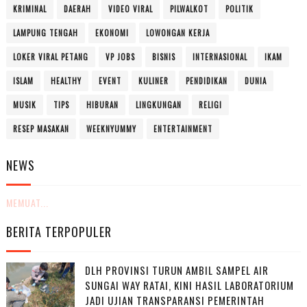
KRIMINAL
DAERAH
VIDEO VIRAL
PILWALKOT
POLITIK
LAMPUNG TENGAH
EKONOMI
LOWONGAN KERJA
LOKER VIRAL PETANG
VP JOBS
BISNIS
INTERNASIONAL
IKAM
ISLAM
HEALTHY
EVENT
KULINER
PENDIDIKAN
DUNIA
MUSIK
TIPS
HIBURAN
LINGKUNGAN
RELIGI
RESEP MASAKAN
WEEKNYUMMY
ENTERTAINMENT
NEWS
MEMUAT...
BERITA TERPOPULER
DLH PROVINSI TURUN AMBIL SAMPEL AIR
SUNGAI WAY RATAI, KINI HASIL LABORATORIUM
JADI UJIAN TRANSPARANSI PEMERINTAH