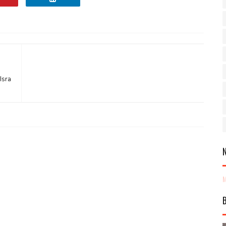
Isra
M