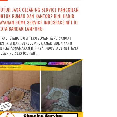
BUTUH JASA CLEANING SERVICE PANGGILAN,
UNTUK RUMAH DAN KANTOR? KINI HADIR
LAYANAN HOME SERVICE INDOSPACE.NET DI
KOTA BANDAR LAMPUNG
VIRALPETANG.COM TEROBOSAN YANG SANGAT
EKSTRIM DARI SEKELOMPOK ANAK MUDA YANG
ENGATASNAMAKAN DIRINYA INDOSPACE.NET JASA
LEANING SERVICE PAN...