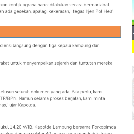
ian konflik agraria harus dilakukan secara bermartabat,
 ada gesekan, apalagi kekerasan,” tegas Irjen Pol Helfi
diensi langsung dengan tiga kepala kampung dan
akat untuk menyampaikan sejarah dan tuntutan mereka
lusuri seluruh dokumen yang ada. Bila perlu, kami
TR/BPN. Namun selama proses berjalan, kami minta
s,” ujar Kapolda.
t. Pukul 14.20 WIB, Kapolda Lampung bersama Forkopimda
dialog dengan sekitar 40 warga yang menduduki lokasi.