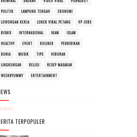
KRIMINAL
DAERAH
VIDEO VIRAL
PILWALKOT
POLITIK
LAMPUNG TENGAH
EKONOMI
LOWONGAN KERJA
LOKER VIRAL PETANG
VP JOBS
BISNIS
INTERNASIONAL
IKAM
ISLAM
HEALTHY
EVENT
KULINER
PENDIDIKAN
DUNIA
MUSIK
TIPS
HIBURAN
LINGKUNGAN
RELIGI
RESEP MASAKAN
WEEKNYUMMY
ENTERTAINMENT
NEWS
EMUAT...
BERITA TERPOPULER