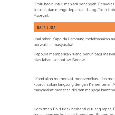
“Polri hadir untuk menjadi penengah. Penyelesa
terukur, dan mengedepankan dialog. Tidak boleh
Assegaf.
BACA JUGA
Usai rakor, Kapolda Lampung melaksanakan au
perwakilan masyarakat.
Kapolda memberikan ruang penuh bagi masyar
atas lahan Isenpatow Bonow.
“Kami akan memediasi, memverifikasi, dan mene
koordinasikan langsung dengan Kementerian A
masyarakat menahan diri dan menjaga kamtibma
Komitmen Polri tidak berhenti di ruang rapa
turun langsung ke lahan Isenpatow Bonow, ber